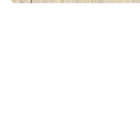
Barcelona
Floorpan Urban Barcelona laminat parke, estetik ve fonksiyo
tonlarıyla birleşerek iç mekanlara pozitif bir atmosfer katıy
parke, derzli yapısıyla doğal ahşap görünümünü mükemmel 
şehirli hem de sıcak bir tarz isteyenler için birebir. AC4 sı
kullanıma karşı son derece dayanıklıdır. Hem ev yaşamında 
konforlu bir kullanım sunar. Çizilmelere, darbelere ve yoğun 
tercih edilebilir.
2025 Urban Ürün
Görseli
Katalogu