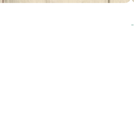
T
nelliği bir araya getiriyor. Modern tasarımı, sıcak meşe
or. 197 x 1205 mm ebatlarındaki, 8 mm kalınlığa sahip bu laminat
şekilde yansıtırken; iç mekânlara hacim kazandırır. Hem
nıfı aşınma direncine sahip olan Urban Barcelona, günlük
hem de orta yoğunlukta kullanılan ofis ve ticari alanlarda
trafiğe karşı geliştirilmiş yüzeyi sayesinde uzun yıllar güvenle
 indir
Garanti Belgeleri