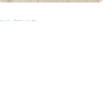
EKNIK ÖZELLIKLER
Kategori
Urban
Ürün Adı
Barcelona
Ürün Kodu
FU034
Kalınlık
8 mm
En
197 mm
Boy
1205 mm
Kilitler
UNICLIC
Sınıf Bilgisi
AC 4 - 32. Sınıf