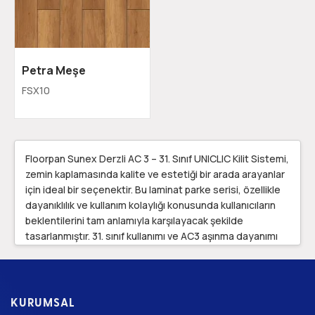
Petra Meşe
FSX10
Floorpan Sunex Derzli AC 3 – 31. Sınıf UNICLIC Kilit Sistemi,
zemin kaplamasında kalite ve estetiği bir arada arayanlar
için ideal bir seçenektir. Bu laminat parke serisi, özellikle
dayanıklılık ve kullanım kolaylığı konusunda kullanıcıların
beklentilerini tam anlamıyla karşılayacak şekilde
tasarlanmıştır. 31. sınıf kullanımı ve AC3 aşınma dayanımı
sayesinde, orta yoğunluklu yaşam alanları ve ofisler için
mükemmel bir çözüm sunar. Dayanıklı yapısı ve şık
görünümü ile her mekana değer katar.
KURUMSAL
8 mm kalınlığında olan Floorpan Sunex laminat parke, ev