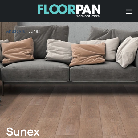
İçeriğe
atla
Anasayfa
› Sunex
Sunex