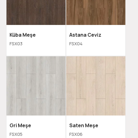
Küba Meşe
Astana Ceviz
FSX03
FSX04
Gri Meşe
Saten Meşe
FSX05
FSX06