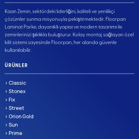
ve ofislerde konforlu bir yürüyüş deneyimi sağlarken, aynı
zamanda sağlam yapısıyla uzun ömürlü kullanım vaat
Kaan Zemin, sektördeki liderliğini, kaliteli ve yenilikçi
eder. Derzli yapısı, doğal ahşap görünümünü ön plana
çözümler sunma misyonuyla pekiştirmektedir. Floorpan
çıkarırken, zemine derinlik ve karakter katar. Derzli
Laminat Parke, dayanıklı yapısı ve modern tasarımı ile
tasarım, parke panellerinin arasındaki çizgilerin belirgin
zeminlerinizi şıklıkla buluşturur. Kolay montaj sağlayan özel
olmasını sağlayarak gerçek ahşap zemine oldukça yakın
kilit sistemi sayesinde Floorpan, her alanda güvenle
bir estetik sunar. Bu sayede yaşam alanlarınıza sıcak ve
kullanılabilir.
doğal bir hava katarken, aynı zamanda zeminde kolay
temizlik ve bakım imkanı da sağlar.
ÜRÜNLER
UNICLIC kilit sistemi ise montaj sürecini oldukça
kolaylaştırır. Bu yenilikçi kilit mekanizması sayesinde
> Classic
parke panelleri birbirine hızlı ve güvenli bir şekilde kilitlenir.
> Stonex
Yapıştırıcı veya ekstra alet kullanımı gerektirmeden, pratik
> Fix
bir montaj yapılabilir. Hem profesyonel kullanıcılar hem de
kendisi uygulama yapmak isteyenler için büyük kolaylık
> Street
sağlayan UNICLIC sistemi, ayrıca sökülüp tekrar
> Orion Gold
takılabilme özelliği ile de dikkat çeker. Böylece, zemin
> Sun
değişikliği veya taşınma gibi durumlarda parke panelleri
> Prime
zarar görmeden yerinden çıkarılıp yeniden kullanılabilir.