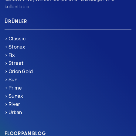
dekorasyon anlayışını benimseyen kullanıcılar için
kullanılabilir.
oldukça idealdir. Aynı zamanda toz ve kirin birikmesini
önleyerek temizlik süreçlerini kolaylaştırır.
ÜRÜNLER
7 mm kalınlığa sahip bu
modeli, düşük profilli
laminat parke
yapısıyla zemin uygulamalarında pratiklik sağlar. İnce
> Classic
yapısına rağmen AC3 – 31. sınıf dayanıklılık standardına
> Stonex
sahip olması ise ürünün kalite düzeyini ortaya koyar.
> Fix
Günlük kullanıma uygun olan bu sınıf, özellikle ev tipi
kullanımda; oturma odası, yatak odası, çocuk odası gibi
> Street
alanlarda yüksek performans gösterir. Ayrıca düşük
> Orion Gold
yoğunluklu ticari alanlarda da güvenle tercih edilebilir.
> Sun
Çizilmelere, darbeye ve sürtünmeye karşı dayanıklı
> Prime
yüzeyiyle uzun yıllar boyunca ilk günkü görünümünü korur.
> Sunex
Floorpan Fix Serisi, montaj kolaylığı ile de kullanıcı dostu
> River
bir deneyim sunar. Akıllı kilit sistemi sayesinde parkeler
> Urban
birbirine sorunsuz şekilde oturur ve uygulama süresi
minimuma iner. Yapıştırıcı gerektirmeyen bu sistem, hem
zamandan hem de işçilik maliyetinden tasarruf etmenizi
FLOORPAN BLOG
sağlar. Parkenin profesyonel ekip olmadan da