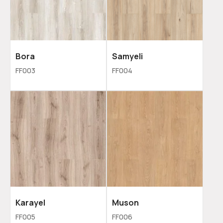
Bora
Samyeli
FF003
FF004
Karayel
Muson
FF005
FF006