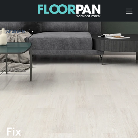
İçeriğe
atla
Anasayfa
› Fix
Fix