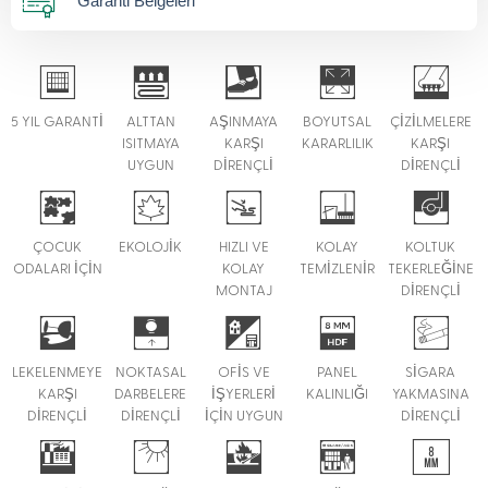
Garanti Belgeleri
5 YIL GARANTİ
ALTTAN
AŞINMAYA
BOYUTSAL
ÇİZİLMELERE
ISITMAYA
KARŞI
KARARLILIK
KARŞI
UYGUN
DİRENÇLİ
DİRENÇLİ
ÇOCUK
EKOLOJİK
HIZLI VE
KOLAY
KOLTUK
ODALARI İÇİN
KOLAY
TEMİZLENİR
TEKERLEĞİNE
MONTAJ
DİRENÇLİ
LEKELENMEYE
NOKTASAL
OFİS VE
PANEL
SİGARA
KARŞI
DARBELERE
İŞYERLERİ
KALINLIĞI
YAKMASINA
DİRENÇLİ
DİRENÇLİ
İÇİN UYGUN
DİRENÇLİ