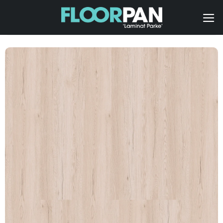
İçeriğe
atla