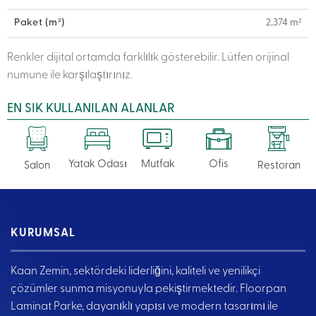
Paket (m²)
2,374 m²
Renkler dijital ortamda farklılık gösterebilir. Lütfen orijinal
numune ile karşılaştırınız.
EN SIK KULLANILAN ALANLAR
Yatak Odası
Mutfak
Ofis
Salon
Restoran
KURUMSAL
Kaan Zemin, sektördeki liderliğini, kaliteli ve yenilikçi
çözümler sunma misyonuyla pekiştirmektedir. Floorpan
Laminat Parke, dayanıklı yapısı ve modern tasarımı ile