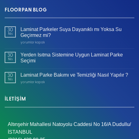
FLOORPAN BLOG
Laminat Parkeler Suya Dayanıklı mı Yoksa Su
30
Nis
Geçirmez mi?
Laminat
yorumlar kapalı
Parkeler
Suya
Yerden Isıtma Sistemine Uygun Laminat Parke
30
Dayanıklı
Nis
Seçimi
mı
Yoksa
Laminat Parke Bakımı ve Temizliği Nasıl Yapılır ?
Su
30
Nis
Geçirmez
Laminat
yorumlar kapalı
mi?
Parke
için
Bakımı
ve
İLETİŞİM
Temizliği
Nasıl
Yapılır
?
Altınşehir Mahallesi Natoyolu Caddesi No 16/A Dudullu/
için
İSTANBUL