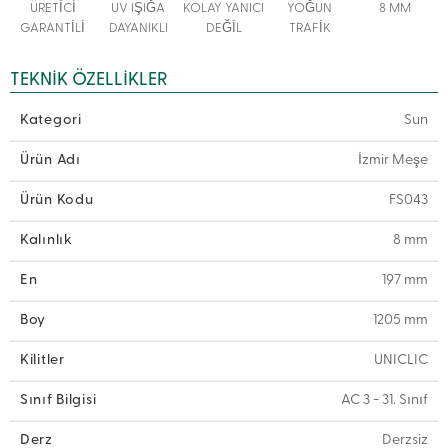
ÜRETİCİ
UV IŞIĞA
KOLAY YANICI
YOĞUN
8 MM
GARANTİLİ
DAYANIKLI
DEĞİL
TRAFİK
TEKNIK ÖZELLIKLER
Kategori
Sun
Ürün Adı
İzmir Meşe
Ürün Kodu
FS043
Kalınlık
8 mm
En
197 mm
Boy
1205 mm
Kilitler
UNICLIC
Sınıf Bilgisi
AC 3 - 31. Sınıf
Derz
Derzsiz