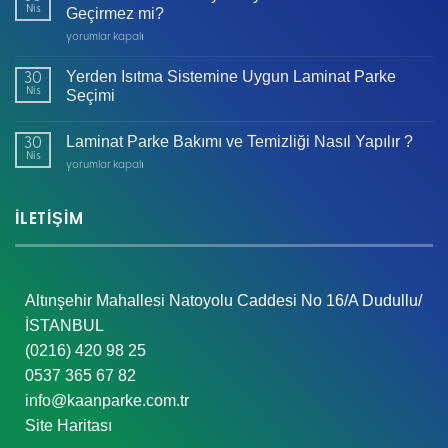
Nis
Geçirmez mi?
Laminat
yorumlar kapalı
Parkeler
Suya
Yerden Isıtma Sistemine Uygun Laminat Parke
30
Dayanıklı
Nis
Seçimi
mı
Yoksa
Laminat Parke Bakımı ve Temizliği Nasıl Yapılır ?
Su
30
Nis
Geçirmez
Laminat
yorumlar kapalı
mi?
Parke
için
Bakımı
ve
İLETİŞİM
Temizliği
Nasıl
Yapılır
?
Altınşehir Mahallesi Natoyolu Caddesi No 16/A Dudullu/
için
İSTANBUL
(0216) 420 98 25
0537 365 67 82
info@kaanparke.com.tr
Site Haritası