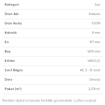
Kategori
Sun
Ürün Adı
İnebolu
Ürün Kodu
FS019
Kalınlık
8 mm
En
197 mm
Boy
1205 mm
Kilitler
UNICLIC
Sınıf Bilgisi
AC 3 - 31. Sınıf
Derz
Derzsiz
Paket (m²)
2,374 m²
Renkler dijital ortamda farklılık gösterebilir. Lütfen orijinal