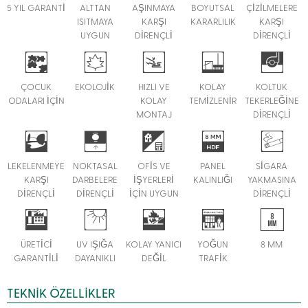
5 YIL GARANTİ
ALTTAN
AŞINMAYA
BOYUTSAL
ÇİZİLMELERE
ISITMAYA
KARŞI
KARARLILIK
KARŞI
UYGUN
DİRENÇLİ
DİRENÇLİ
ÇOCUK
EKOLOJİK
HIZLI VE
KOLAY
KOLTUK
ODALARI İÇİN
KOLAY
TEMİZLENİR
TEKERLEĞİNE
MONTAJ
DİRENÇLİ
LEKELENMEYE
NOKTASAL
OFİS VE
PANEL
SİGARA
KARŞI
DARBELERE
İŞYERLERİ
KALINLIĞI
YAKMASINA
DİRENÇLİ
DİRENÇLİ
İÇİN UYGUN
DİRENÇLİ
ÜRETİCİ
UV IŞIĞA
KOLAY YANICI
YOĞUN
8 MM
GARANTİLİ
DAYANIKLI
DEĞİL
TRAFİK
TEKNIK ÖZELLIKLER