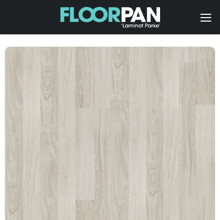
İçeriğe
atla