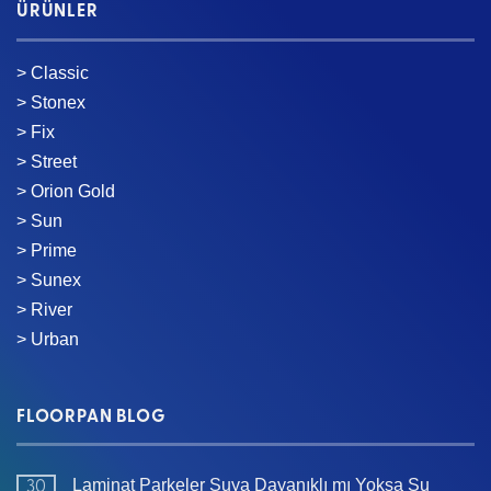
ÜRÜNLER
> Classic
> Stonex
> Fix
> Street
> Orion Gold
> Sun
> Prime
> Sunex
> River
> Urban
FLOORPAN BLOG
Laminat Parkeler Suya Dayanıklı mı Yoksa Su
30