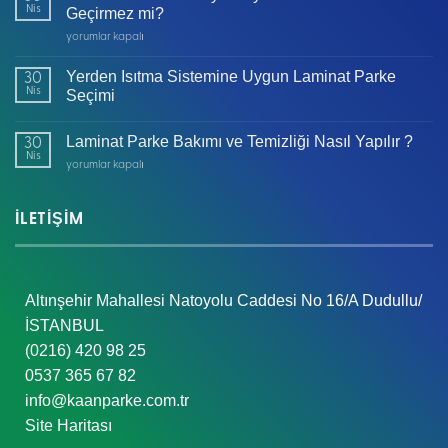
Nis
Geçirmez mi?
Laminat
yorumlar kapalı
Parkeler
Suya
Yerden Isıtma Sistemine Uygun Laminat Parke
30
Dayanıklı
Nis
Seçimi
mı
Yoksa
Laminat Parke Bakımı ve Temizliği Nasıl Yapılır ?
Su
30
Nis
Geçirmez
Laminat
yorumlar kapalı
mi?
Parke
için
Bakımı
ve
İLETİŞİM
Temizliği
Nasıl
Yapılır
?
Altınşehir Mahallesi Natoyolu Caddesi No 16/A Dudullu/
için
İSTANBUL
(0216) 420 98 25
0537 365 67 82
info@kaanparke.com.tr
Site Haritası