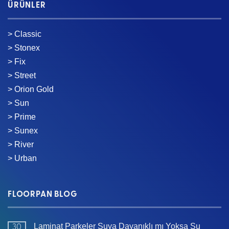
ÜRÜNLER
> Classic
> Stonex
> Fix
> Street
> Orion Gold
> Sun
> Prime
> Sunex
> River
> Urban
FLOORPAN BLOG
Laminat Parkeler Suya Dayanıklı mı Yoksa Su
30