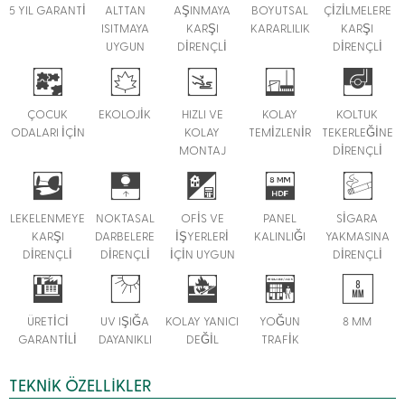
5 YIL GARANTİ
ALTTAN
AŞINMAYA
BOYUTSAL
ÇİZİLMELERE
ISITMAYA
KARŞI
KARARLILIK
KARŞI
UYGUN
DİRENÇLİ
DİRENÇLİ
ÇOCUK
EKOLOJİK
HIZLI VE
KOLAY
KOLTUK
ODALARI İÇİN
KOLAY
TEMİZLENİR
TEKERLEĞİNE
MONTAJ
DİRENÇLİ
LEKELENMEYE
NOKTASAL
OFİS VE
PANEL
SİGARA
KARŞI
DARBELERE
İŞYERLERİ
KALINLIĞI
YAKMASINA
DİRENÇLİ
DİRENÇLİ
İÇİN UYGUN
DİRENÇLİ
ÜRETİCİ
UV IŞIĞA
KOLAY YANICI
YOĞUN
8 MM
GARANTİLİ
DAYANIKLI
DEĞİL
TRAFİK
TEKNIK ÖZELLIKLER