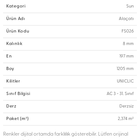
Kategori
Sun
Ürün Adı
Alaçatı
Ürün Kodu
FS026
Kalınlık
8 mm
En
197 mm
Boy
1205 mm
Kilitler
UNICLIC
Sınıf Bilgisi
AC 3 - 31. Sınıf
Derz
Derzsiz
Paket (m²)
2,374 m²
Renkler dijital ortamda farklılık gösterebilir. Lütfen orijinal