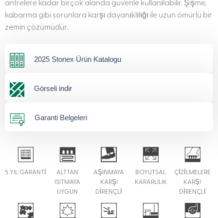
antrelere kadar birçok alanda güvenle kullanılabilir. Şişme,
kabarma gibi sorunlara karşı dayanıklılığı ile uzun ömürlü bir
zemin çözümüdür.
2025 Stonex Ürün Katalogu
Görseli indir
Garanti Belgeleri
5 YIL GARANTİ
ALTTAN
AŞINMAYA
BOYUTSAL
ÇİZİLMELERE
ISITMAYA
KARŞI
KARARLILIK
KARŞI
UYGUN
DİRENÇLİ
DİRENÇLİ