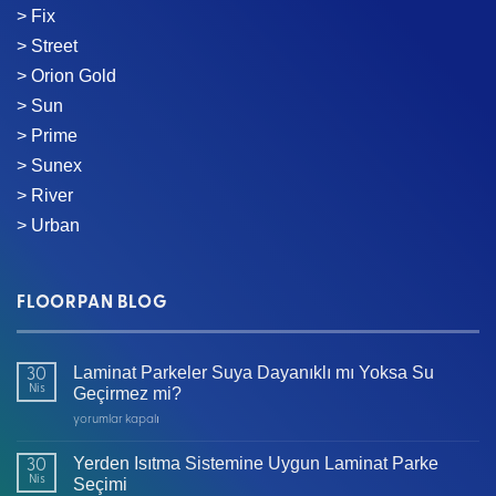
> Fix
> Street
> Orion Gold
> Sun
> Prime
> Sunex
> River
> Urban
FLOORPAN BLOG
Laminat Parkeler Suya Dayanıklı mı Yoksa Su
30
Nis
Geçirmez mi?
Laminat
yorumlar kapalı
Parkeler
Suya
Yerden Isıtma Sistemine Uygun Laminat Parke
30
Dayanıklı
Nis
Seçimi
mı