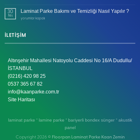
Yoksa
Laminat Parke Bakımı ve Temizliği Nasıl Yapılır ?
Su
30
Nis
Geçirmez
Laminat
yorumlar kapalı
mi?
Parke
için
Bakımı
ve
İLETİŞİM
Temizliği
Nasıl
Yapılır
?
Altınşehir Mahallesi Natoyolu Caddesi No 16/A Dudullu/
için
İSTANBUL
(0216) 420 98 25
0537 365 67 82
info@kaanparke.com.tr
Site Haritası
laminat parke
lamine parke
bariyerli bondex sünger
akustik
*
*
*
panel
Copyright 2026 ©
Floorpan Laminat Parke Kaan Zemin