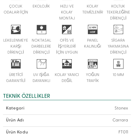
ÇOCUK
EKOLOJİK
HIZLI VE
KOLAY
KOLTUK
ODALARI İÇİN
KOLAY
TEMİZLENİR
TEKERLEĞİNE
MONTAJ
DİRENÇLİ
LEKELENMEYE
NOKTASAL
OFİS VE
PANEL
SİGARA
KARŞI
DARBELERE
İŞYERLERİ
KALINLIĞI
YAKMASINA
DİRENÇLİ
DİRENÇLİ
İÇİN UYGUN
DİRENÇLİ
ÜRETİCİ
UV IŞIĞA
KOLAY YANICI
YOĞUN
10 MM
GARANTİLİ
DAYANIKLI
DEĞİL
TRAFİK
TEKNIK ÖZELLIKLER
Kategori
Stonex
Ürün Adı
Carrara
Ürün Kodu
FT011