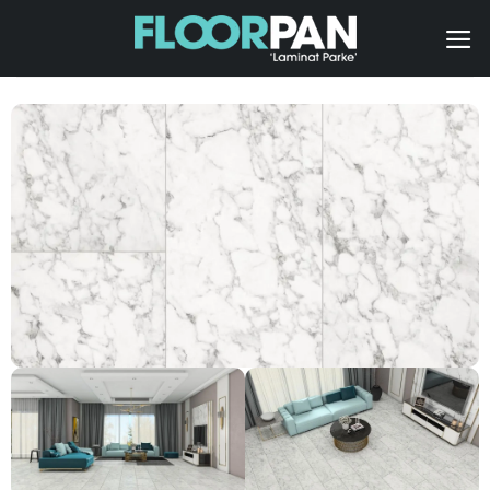
İçeriğe
atla