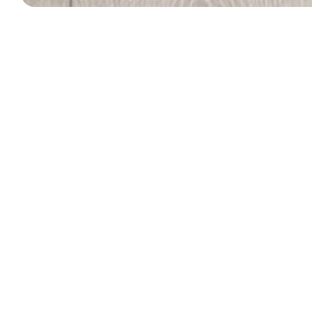
Mostar
Dayanıklılığın estetikle buluştuğu nokta, Floorpan Prime Mo
parke modeli, geçmişin sağlam mimarisini modern yaşam ala
sağlamlık; Mostar’ın karakterini evinize yansıtıyor. Yüzey d
güçlendirirken, renk geçişleri doğanın içinden süzülüp gelen
harmanlayan bu model, özgün yaşam alanları yaratmak isteye
köklü bir duruşu modern yaşamla buluşturmak isteyenlere öze
çözüm arıyorsanız, Mostar farkını hissedin.
2025 Prime Ürün
Görseli
Katalogu