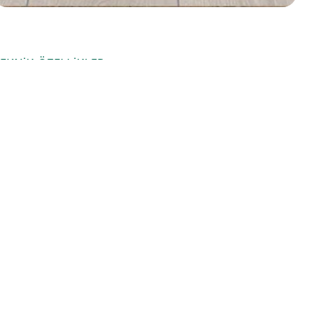
EKNIK ÖZELLIKLER
Kategori
Prime
Ürün Adı
Mostar
Ürün Kodu
FR009
Kalınlık
8 mm
En
193 mm
Boy
1205 mm
Kilitler
UNIDROP
Sınıf Bilgisi
AC 4 - 32. Sınıf