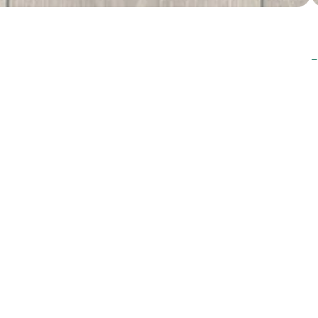
T
star. Adını tarihin simge köprülerinden alan bu özel laminat
nlarına taşıyor. Her adımda hissedilen denge, sıcaklık ve
okusundaki sofistike detaylar, gerçek ahşap hissini
 bir sadelik sunar. Geleneksel çizgileri çağdaş tasarımla
nler için ilham verici bir seçenektir.Floorpan Prime Mostar,
l bir zemin deneyimi sunar. Hem stil sahibi hem dayanıklı bir
 indir
Garanti Belgeleri