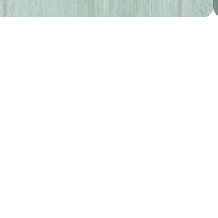
T
ursuz uyumuyla her dönem iç mekân trendlerine eşlik eden şık
okusu, ferah ve sade alanlar yaratmak isteyenler için ideal bir
nlarla kusursuz bir uyum sağlayarak yaşam alanlarında
 teknik açıdan da güçlüdür. Günümüz mimarisine yön veren
 ve fonksiyonelliği aynı çizgide buluşturur.Floorpan Prime
üretilmiştir. AC4 / 32 kullanım sınıfına sahip olan bu ürün, hem
ur. Derzli yüzeyi sayesinde doğal parke görünümünü başarıyla
şınmaya karşı yüksek dayanıklılık sunar.
 indir
Garanti Belgeleri