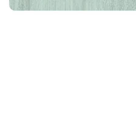
Karl
Floorpan Prime Karl laminat parke, zamansız duruşu ve kus
ve dengeli bir zemin kaplama seçeneğidir. Açık tonlu meşe d
zemin çözümü sunar. Hem klasik hem de modern dekorasyo
görsel denge oluşturur. Karl modeli; estetik olduğu kadar
ezber bozan tasarımlara zemin hazırlayan bu parke, kaliteyi
Serisinden Karl, 193 x 1205 mm ölçülerinde, 8 mm kalınlığında 
konut hem de orta yoğunluktaki ticari alanlar için uygund
yansıtır. Yüksek yoğunluklu HDF çekirdeğiyle darbelere ve a
2025 Prime Ürün
Görseli
Katalogu