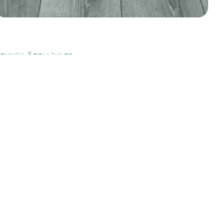
EKNIK ÖZELLIKLER
Kategori
Prime
Ürün Adı
Karl
Ürün Kodu
FR016
Kalınlık
8 mm
En
193 mm
Boy
1205 mm
Kilitler
UNIDROP
Sınıf Bilgisi
AC 4 - 32. Sınıf